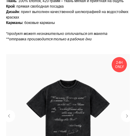
Ткань
: 100% хлопок, 420 грамм – ткань мягкая и приятная на ощупь
Крой
: прямая свободная посадка
Дизайн
: принт выполнен качественной шелкографией на водостойких
красках
Карманы
: боковые карманы
*продукт может незначительно отличаться от макета
**отправка производится только в рабочие дни
24H
ONLY