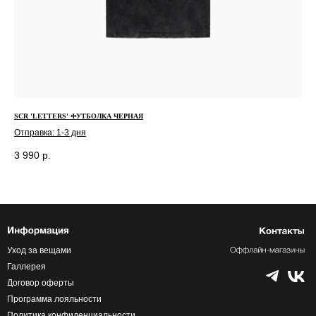
SCR 'LETTERS' ФУТБОЛКА ЧЕРНАЯ
SCR
Отправка: 1-3 дня
Отп
3 990
р.
16
Уход за вещами
Галлерея
Договор оферты
Программа лояльности
Политика конфиденциальности