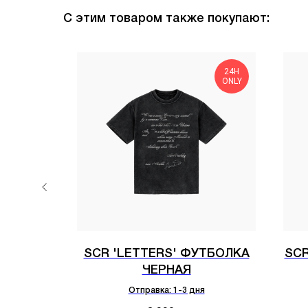
С этим товаром также покупают:
выгоднее
24H
в
ONLY
омплекте
' ШТАНЫ
SCR 'LETTERS' ФУТБОЛКА
SCR
ЧЕРНАЯ
Отправка: 1-3 дня