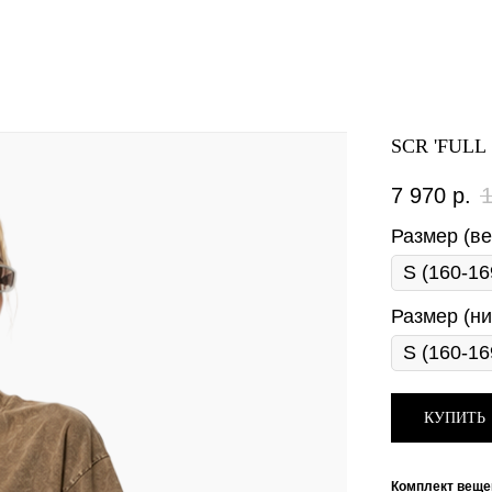
SCR 'FUL
7 970
р.
1
Размер (ве
Размер (ни
КУПИТЬ
Комплект вещей