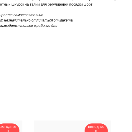
лотный шнурок на талии для регулировки посадки шорт
бираете самостоятельно
ет незначительно отличаться от макета
оизводится только в рабочие дни
выгоднее
выгоднее
в
в