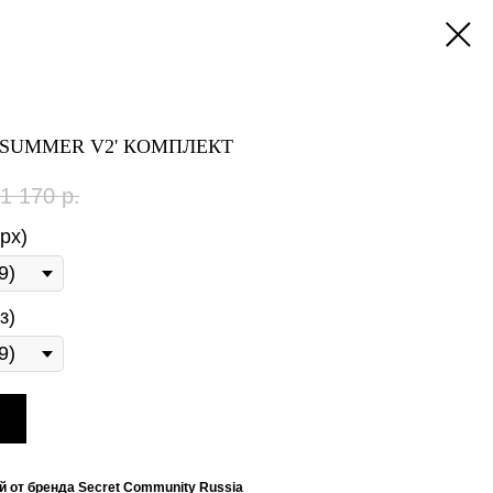
L SUMMER V2' КОМПЛЕКТ
1 170
р.
рх)
з)
 от бренда Secret Community Russia