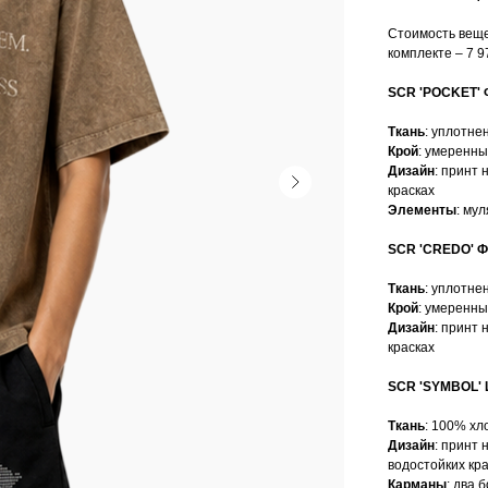
Стоимость веще
комплекте – 7 9
SCR 'POCKET'
Ткань
: уплотне
Крой
: умеренны
Дизайн
: принт
красках
Элементы
: му
SCR 'CREDO' 
Ткань
: уплотне
Крой
: умеренны
Дизайн
: принт
красках
SCR 'SYMBOL
Ткань
: 100% хл
Дизайн
: принт
водостойких кр
Карманы
: два 