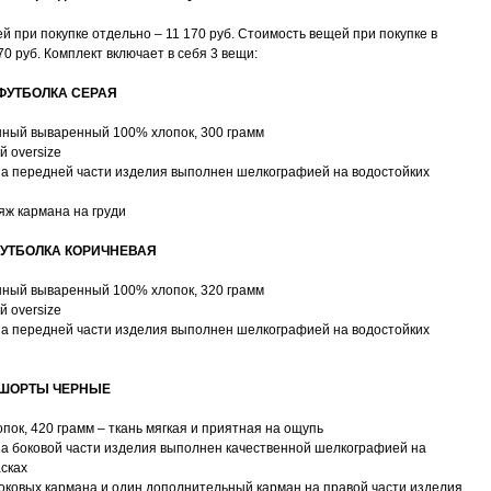
й при покупке отдельно – 11 170 руб. Стоимость вещей при покупке в
70 руб. Комплект включает в себя 3 вещи:
 ФУТБОЛКА СЕРАЯ
нный вываренный 100% хлопок, 300 грамм
й oversize
 на передней части изделия выполнен шелкографией на водостойких
ляж кармана на груди
ФУТБОЛКА КОРИЧНЕВАЯ
нный вываренный 100% хлопок, 320 грамм
й oversize
 на передней части изделия выполнен шелкографией на водостойких
' ШОРТЫ ЧЕРНЫЕ
опок, 420 грамм – ткань мягкая и приятная на ощупь
 на боковой части изделия выполнен качественной шелкографией на
асках
боковых кармана и один дополнительный карман на правой части изделия