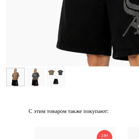
С этим товаром также покупают:
выгоднее
24H
в