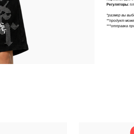
Регуляторы
: п
*размер вы вы
**продукт мож
***отправка пр