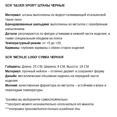
SCR 'SILVER SPORT' ШТАНЫ ЧЕРНЫЕ
Материал
: штаны выполнены из водоотталкивающей итальянской
ткани леон
Брендированные шильдики
: выполнены из металла с серебряным
напылением
Детали
: регулируются по фигуре утяжками в нижней части изделия, а
также специальным ободком на поясе
Температурный режим
: от +5 до +20.
Карманы
: глубокие карманы с обеих сторон изделия
SCR 'METALIC LOGO' СУМКА ЧЕРНАЯ
Габариты
: Длина: 25 СМ, Ширина: 6 СМ, Высота: 18 СМ
Материал
: прочный нейлон – отлично держит и сохраняет форму
Дизайн
: металлическая объемная надпись на передней части
изделия
Молния
: качественная фурнитура из металла – устойчива к влаге и
перепадам температуры
*размер вы выбираете самостоятельно
**продукт может незначительно отличаться от макета
***отправка производится только в рабочие дни