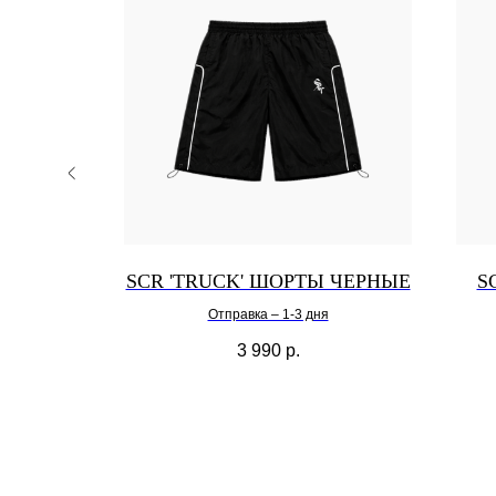
омплекте
' ШТАНЫ
SCR 'TRUCK' ШОРТЫ ЧЕРНЫЕ
S
Отправка – 1-3 дня
3 990
р.
.
Выберите нужную категрию