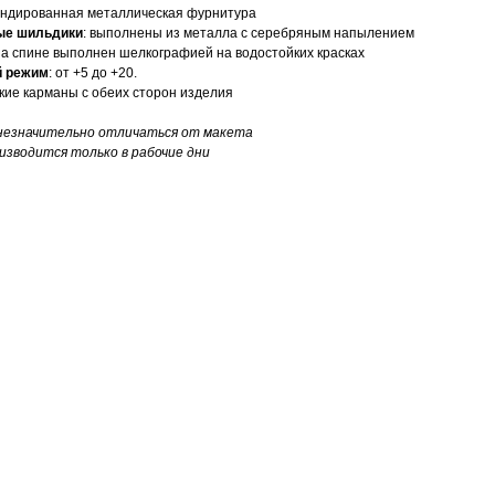
ендированная металлическая фурнитура
ые шильдики
: выполнены из металла с серебряным напылением
 на спине выполнен шелкографией на водостойких красках
й режим
: от +5 до +20.
окие карманы с обеих сторон изделия
незначительно отличаться от макета
изводится только в рабочие дни