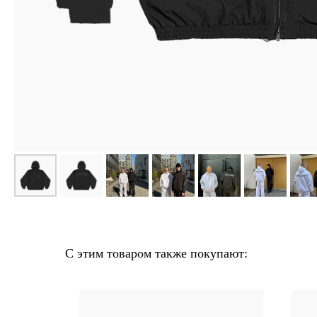
С этим товаром также покупают:
выгоднее
в