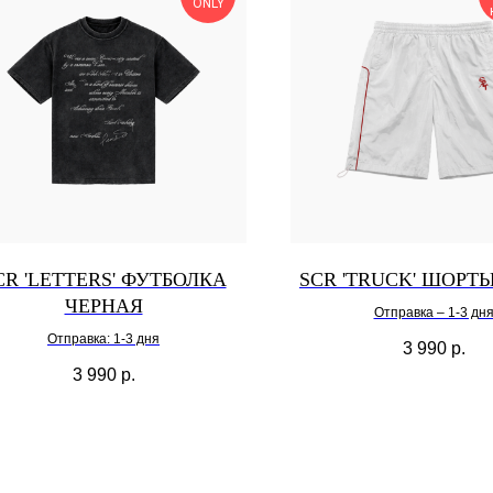
ONLY
CR 'LETTERS' ФУТБОЛКА
SCR 'TRUCK' ШОРТ
ЧЕРНАЯ
Отправка – 1-3 дн
Отправка: 1-3 дня
3 990
р.
3 990
р.