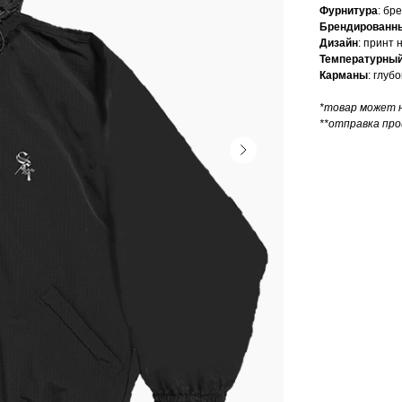
Фурнитура
: бр
Брендированн
Дизайн
: принт
Температурны
Карманы
: глуб
*товар может 
**отправка про