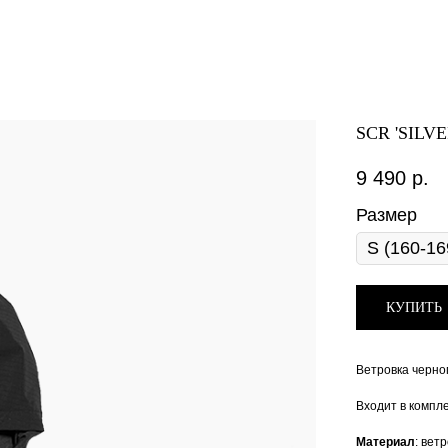
SCR 'SILV
9 490
р.
Размер
КУПИТЬ
Ветровка черног
Входит в компле
Материал
: вет