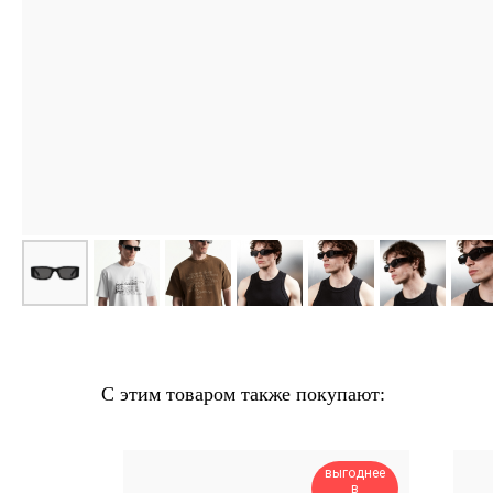
С этим товаром также покупают:
выгоднее
выгоднее
в
в