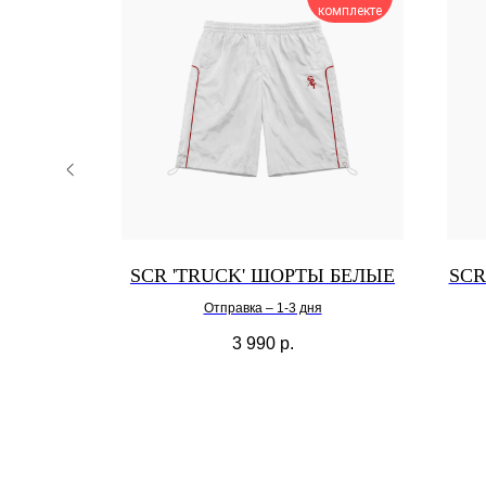
омплекте
комплекте
RT'
SCR 'TRUCK' ШОРТЫ БЕЛЫЕ
SCR
НАЯ
Отправка – 1-3 дня
3 990
р.
Выберите нужную категрию